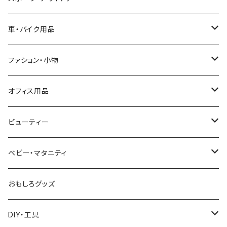
カバー
キャットタワー・ハウス
テーブル
犬用品
テント
車・バイク用品
水飲み器・餌やり器
犬服
座椅子・ソファ
外出用品
野営用品
車用シート
ファション・小物
お風呂用品
餌やり器
キャリーバッグ
野営スタンド
夏用シート
ゴミ箱・ゴミ袋スタンド
お風呂用品
バイク
タイヤチェーン
アクセサリーボックス
オフィス用品
爪とぎ
犬用ベッド・マット・ステップ
カーシート
ピクニックシート
冬用シート
ヘルメット
木製ケース
家電・電気
筋力トレーニング
自転車鍵
化粧鏡
モニターアーム
ビューティー
おもちゃ
化粧品収納箱
フットマッサージャー
アンクルウェイト
テレビ台・スタンド
パンチング
日除け用品
スーツケース
筆入れ
ヘアケア
ベビー・マタニティ
トンネル
掃除機
DIY用品
加湿器
修理工具
帽子
ベビーバス
おもしろグッズ
お風呂用品
作業服
トイレ用品
DIY・工具