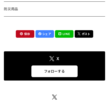
椅子
扇風機
バッグ
測定工具
防災用品
手持ち型
物干し
ワンピース
トレーサー
保存
シェア
LINE
ポスト
クリップ型
収納用品
ブラウス
害獣よけ用品
首掛け
キッチン収納
掃除用品
アクセサリー
木材水分計
X
ネックレス
ソープ・シャンプー用ディスペンサー
インテリア
フォローする
イヤリング
絵本ラック
トイレクリーナー
ピアス
スライド台
ブレスレット