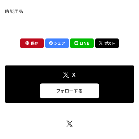
椅子
扇風機
バッグ
測定工具
防災用品
手持ち型
物干し
ワンピース
トレーサー
保存
シェア
LINE
ポスト
クリップ型
収納用品
ブラウス
害獣よけ用品
首掛け
キッチン収納
掃除用品
アクセサリー
木材水分計
X
ネックレス
ソープ・シャンプー用ディスペンサー
インテリア
フォローする
イヤリング
絵本ラック
トイレクリーナー
ピアス
スライド台
ブレスレット