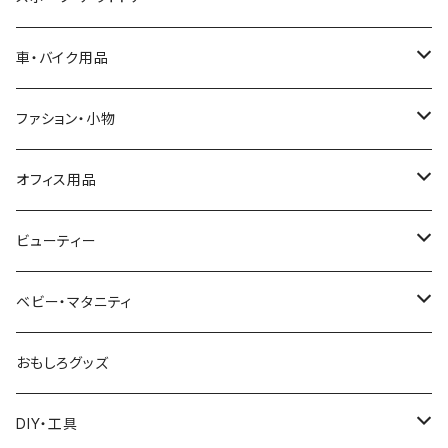
カバー
キャットタワー・ハウス
テーブル
犬用品
テント
車・バイク用品
水飲み器・餌やり器
犬服
座椅子・ソファ
外出用品
野営用品
車用シート
ファション・小物
お風呂用品
餌やり器
キャリーバッグ
野営スタンド
夏用シート
ゴミ箱・ゴミ袋スタンド
お風呂用品
バイク
タイヤチェーン
アクセサリーボックス
オフィス用品
爪とぎ
犬用ベッド・マット・ステップ
カーシート
ピクニックシート
冬用シート
ヘルメット
木製ケース
家電・電気
筋力トレーニング
自転車鍵
化粧鏡
モニターアーム
ビューティー
おもちゃ
化粧品収納箱
フットマッサージャー
アンクルウェイト
テレビ台・スタンド
パンチング
日除け用品
スーツケース
筆入れ
ヘアケア
ベビー・マタニティ
トンネル
掃除機
DIY用品
加湿器
修理工具
帽子
ベビーバス
おもしろグッズ
お風呂用品
作業服
トイレ用品
DIY・工具