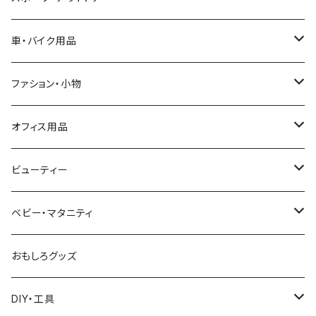
カバー
キャットタワー・ハウス
テーブル
犬用品
テント
車・バイク用品
水飲み器・餌やり器
犬服
座椅子・ソファ
外出用品
野営用品
車用シート
ファション・小物
お風呂用品
餌やり器
キャリーバッグ
野営スタンド
夏用シート
ゴミ箱・ゴミ袋スタンド
お風呂用品
バイク
タイヤチェーン
アクセサリーボックス
オフィス用品
爪とぎ
犬用ベッド・マット・ステップ
カーシート
ピクニックシート
冬用シート
ヘルメット
木製ケース
家電・電気
筋力トレーニング
自転車鍵
化粧鏡
モニターアーム
ビューティー
おもちゃ
化粧品収納箱
フットマッサージャー
アンクルウェイト
テレビ台・スタンド
パンチング
日除け用品
スーツケース
筆入れ
ヘアケア
ベビー・マタニティ
トンネル
掃除機
DIY用品
加湿器
修理工具
帽子
ベビーバス
おもしろグッズ
お風呂用品
作業服
トイレ用品
DIY・工具