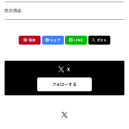
椅子
扇風機
バッグ
測定工具
防災用品
手持ち型
物干し
ワンピース
トレーサー
保存
シェア
LINE
ポスト
クリップ型
収納用品
ブラウス
害獣よけ用品
首掛け
キッチン収納
掃除用品
アクセサリー
木材水分計
X
ネックレス
ソープ・シャンプー用ディスペンサー
インテリア
フォローする
イヤリング
絵本ラック
トイレクリーナー
ピアス
スライド台
ブレスレット