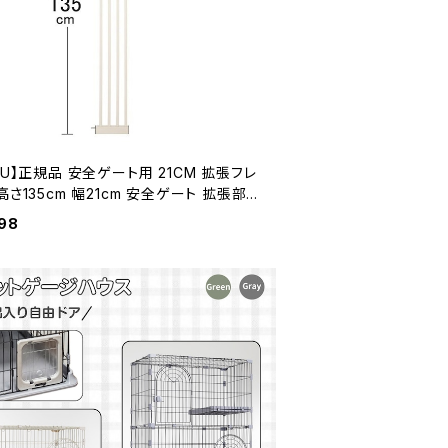
KU】正規品 安全ゲート用 21CM 拡張フレ
高さ135cm 幅21cm 安全ゲート 拡張部品
ーフレーム ベビーゲート用 ペットゲート
98
関 ゲート キッチン ゲート 猫 脱走防止
イタイプ 拡張 フェンス 柵 送料無料