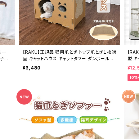
リー
【RAKU】正規品 猫用爪とぎ トップ爪とぎ１枚贈
【RA
 子猫
呈 キャットハウス キャットタワー ダンボールハ
型 
ベージ
ウス 爪とぎ兼ベッド 猫箱 二層 組立式 高密度
キャッ
¥6,480
¥12,
段ボール ストレス解消 通気
自由 
10%
しゃれ
リーン