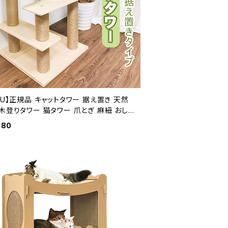
KU】正規品 キャットタワー 据え置き 天然
木登りタワー 猫タワー 爪とぎ 麻紐 おしゃ
可愛い 人気 木目調猫タワー 安定 多頭飼い
980
 シニア ネコ タワー ポール キャットツリ
猫の部屋 運動不足解消 遊び場 猫爪とぎ 洗
 送料無料