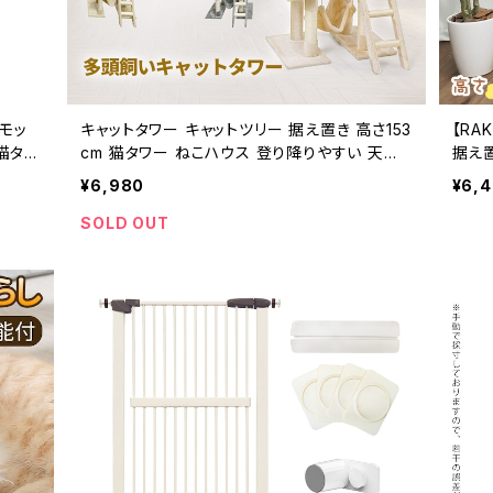
モッ
キャットタワー キャットツリー 据え置き 高さ153
【RA
猫タワ
cm 猫タワー ねこハウス 登り降りやすい 天然
据え置
229
サイザル麻 高密度 安定性抜群 多頭飼い 組立
ねこ
¥6,980
¥6,
類選択
簡単
い
れ 可
SOLD OUT
 リラ
柱 猫
トポー
コ タ