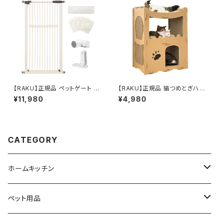
ーソケット シートクッション 車載
部屋 運動不足解消 遊び場 猫爪
クッション エアーカーシート 日
とぎ 洗える 送料無料
本語説明書付き 送料無料
【RAKU】正規品 ペットゲート ベ
【RAKU】正規品 猫つめとぎハウ
ビーゲート 高さ140cm ハイタ
ス 段ボールベッド キャットタワ
¥11,980
¥4,980
イプ 取付幅76〜86.5cm 穴開
ー 多頭飼う 大型猫 二層 組み
け不要 突っ張り式 取付簡単 猫
立て式 最高荷重40kg 高密度
飛び越え脱出防止
段ボール キャットダンボールハ
ウス 収納簡単 通気 エコな素材
猫箱 ストレス解消 猫 ベッド 爪
CATEGORY
とぎ (二つ部屋)
ホームキッチン
ビーズクッション
ペット用品