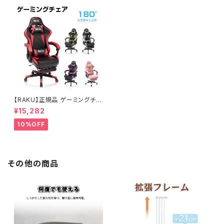
m ブラック グリーン ペット用品
ン びーずくっしょん ビーズ補充
猫用品 大型 送料無料
可能 リッラクスアイテム 2人掛
け
【RAKU】正規品 ゲーミングチェ
ア オフィスチェア ハイバック マ
¥15,282
ッサージ機能 腰痛対策 リクライ
ニング 高さ調整 オットマン付き
10%OFF
耐荷重200kg 肘掛け 上質なP
Uレザーカバー ロッキング 多機
能 ゲーミング デスクチェア パソ
コンチェア gaming chair レッ
ド/紫/グレー/緑/ピンク 5色可選
その他の商品