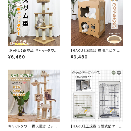
可 スリム 爪とぎ 全麻縄巻き 麻
紐 おしゃれ 可愛い デザイン 運
動不足解消 ストレス解消 リラッ
クス 組み立て 設置 組立 簡単
太い支柱 猫ツリー 安定性良い
猫ちゃんタワー キャットポール
猫たわー 多頭飼い ねこ 猫 キャ
ット ネコ タワー ポール ペット用
品 ペットグッズ
【RAKU】正規品 キャットタワー
【RAKU】正規品 猫用爪とぎ トッ
キャットツリー 据え置きキャット
プ爪とぎ１枚贈呈 キャットハウ
¥6,480
¥6,480
タワー 高さ約118cm 猫タワー
ス キャットタワー ダンボールハ
ねこハウス キャットランド 安定
ウス 爪とぎ兼ベッド 猫箱 二層
性抜群 多頭飼い
組立式 高密度段ボール ストレ
ス解消 通気
キャットタワー 据え置き ビッグ
【RAKU】正規品 ３段式猫ケージ
キャットツリー 高さ177cm 多頭
ネコハウス 大型 キャットハウス