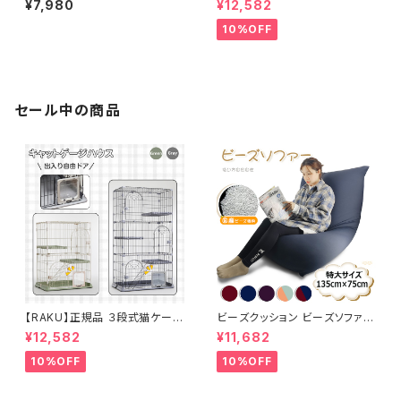
¥7,980
¥12,582
飼う 大型猫 ジュニア猫 子猫向
多段ゲージ ペットサークル キャ
け ハンモック付き トンネル おも
ットゲージ 猫ハウス 1段 2段 3
10%OFF
ちゃ ベージュ 組立簡単 安定性
段組み替え自由 ワイド扉 組立
抜群
簡単 多頭飼い 脱走防止 おしゃ
れ 猫用 多頭用 161×83*60c
m ブラック グリーン ペット用品
猫用品 大型 送料無料
セール中の商品
【RAKU】正規品 ３段式猫ケージ
ビーズクッション ビーズソファー
ネコハウス 大型 キャットハウス
長方形型 特大サイズ 体にフィッ
¥12,582
¥11,682
多段ゲージ ペットサークル キャ
トするソファ 洗えるソファカバー
ットゲージ 猫ハウス 1段 2段 3
付き 極小ビーズ もちもち 寝れ
10%OFF
10%OFF
段組み替え自由 ワイド扉 組立
るビーズクッション 人をダメに
簡単 多頭飼い 脱走防止 おしゃ
するソファ クッション ビーズ 座
れ 猫用 多頭用 161×83*60c
布団 ソファーカバー 無地 コット