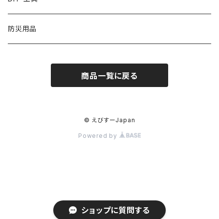
椅子
扇風機
バッグ
測定工具
防災用品
手持ち型
物干し
ワンピース
トレーサー
商品一覧に戻る
クリップ型
収納用品
ブラウス
害獣よけ用品
首掛け
キッチン収納
掃除用品
アクセサリー
木材水分計
© えびすーJapan
Powered by
ネックレス
ソープ・シャンプー用ディスペンサー
インテリア
イヤリング
絵本ラック
トイレクリーナー
ピアス
スライド台
ショップに質問する