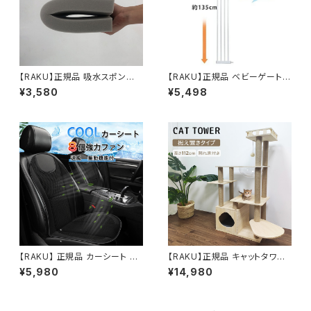
【RAKU】正規品 吸水スポンジ 1
【RAKU】正規品 ベビーゲート
0枚ゼット 驚き吸水量 1枚吸水
拡張フレーム 幅21cm 柵間隔3.
¥3,580
¥5,498
量2L 水溜り対策 大型ウレタン
5cm ハイタイプ 高さ135cm専
業務用 運動場整備品 野球 サッ
用ゲートフレーム 穴開け不要
カー 運動会 イベント お手入れ
取付簡単 猫 犬脱出防止 (拡張
簡単 幅40×奥行25×厚さ3.5c
フレーム21cm)
m
【RAKU】 正規品 カーシート 車
【RAKU】正規品 キャットタワー
シート 振動機能付 8個強力ファ
据え置き 天然木製 木登りタワ
¥5,980
¥14,980
ン スマートシート 冷却 送風 12
ー 猫タワー 爪とぎ 麻紐 おしゃ
V 運転席&助手席両方対応 座
れ 可愛い 人気 隠れ家付 安定
席用 車 シート クールシート ク
多頭飼い 大型猫 シニア ネコ タ
ーラー 送風機 空調 クール シガ
ワー ポール キャットツリー 猫の