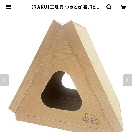
【RAKU】正規品 つめとぎ 猫爪とぎ
ダンボール 爪研ぎハウス クズが出に
い 寝床 耐磨耗性 ストレス解消 運動
不足 お手入れ簡単 猫ベッド 猫ハウス
ペットハウス | えびすーJapan