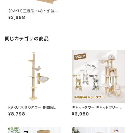
【RAKU】正規品 つめとぎ 猫爪
とぎ ダンボール 爪研ぎハウス
¥3,698
クズが出にい 寝床 耐磨耗性 ス
トレス解消 運動不足 お手入れ
簡単 猫ベッド 猫ハウス ペットハ
ウス
同じカテゴリの商品
RAKU 木登りタワー 期間限定
キャットタワー キャットツリー 据
宇宙船ハンモック付き シングル
え置き 高さ153cm 猫タワー ね
¥8,798
¥6,980
キャットタワー 突っ張り 猫タワ
こハウス 登り降りやすい 天然サ
ー 省スペース 高さ183～208c
イザル麻 高密度 安定性抜群 多
m&209～229cm&230～250
頭飼い 組立簡単
cm&251～270cm四種類選択