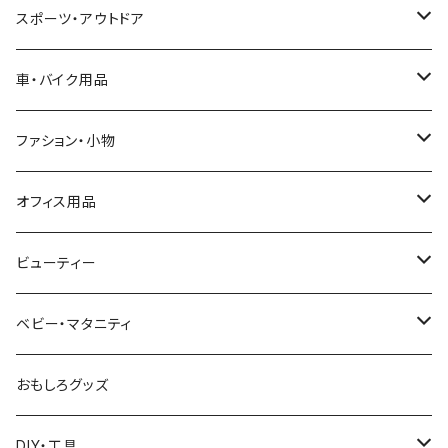
ビーズクッション本体
ゲーミングチェア
猫用品
スポーツ・アウトドア
カバー
キャットタワー・ハウス
テーブル
犬用品
テント
車・バイク用品
水飲み器・餌やり器
犬服
座椅子・ソファ
外出用品
野営用品
車用シート
ファション・小物
お風呂用品
餌やり器
キャリーバッグ
野営スタンド
夏用シート
ゴミ箱・ゴミ袋スタンド
お風呂用品
バイク
タイヤチェーン
アクセサリーボックス
オフィス用品
爪とぎ
犬用ベッド・マット・ステップ
カーシート
ピクニックシート
冬用シート
ヘルメット
木製ケース
家電・電気
筋力トレーニング
自転車鍵
化粧鏡
モニターアーム
ビューティー
おもちゃ
化粧品収納箱
フットマッサージャー
アンクルウェイト
テレビ台・スタンド
パンチング
日除け用品
スーツケース
筆入れ
ヘアケア
ベビー・マタニティ
トンネル
掃除機
DIY用品
加湿器
修理工具
帽子
ベビーバス
おもしろグッズ
お風呂用品
作業服
トイレ用品
DIY・工具