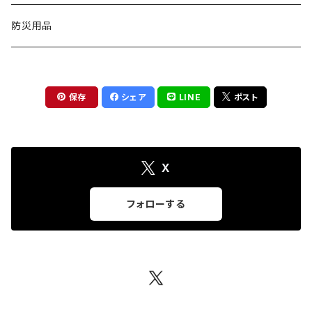
椅子
扇風機
バッグ
測定工具
防災用品
手持ち型
物干し
ワンピース
トレーサー
保存
シェア
LINE
ポスト
クリップ型
収納用品
ブラウス
害獣よけ用品
首掛け
キッチン収納
掃除用品
アクセサリー
木材水分計
X
ネックレス
ソープ・シャンプー用ディスペンサー
インテリア
フォローする
イヤリング
絵本ラック
トイレクリーナー
ピアス
スライド台
ブレスレット