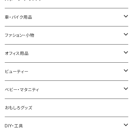
カバー
キャットタワー・ハウス
テーブル
犬用品
テント
車・バイク用品
水飲み器・餌やり器
犬服
座椅子・ソファ
外出用品
野営用品
車用シート
ファション・小物
お風呂用品
餌やり器
キャリーバッグ
野営スタンド
夏用シート
ゴミ箱・ゴミ袋スタンド
お風呂用品
バイク
タイヤチェーン
アクセサリーボックス
オフィス用品
爪とぎ
犬用ベッド・マット・ステップ
カーシート
ピクニックシート
冬用シート
ヘルメット
木製ケース
家電・電気
筋力トレーニング
自転車鍵
化粧鏡
モニターアーム
ビューティー
おもちゃ
化粧品収納箱
フットマッサージャー
アンクルウェイト
テレビ台・スタンド
パンチング
日除け用品
スーツケース
筆入れ
ヘアケア
ベビー・マタニティ
トンネル
掃除機
DIY用品
加湿器
修理工具
帽子
ベビーバス
おもしろグッズ
お風呂用品
作業服
トイレ用品
DIY・工具