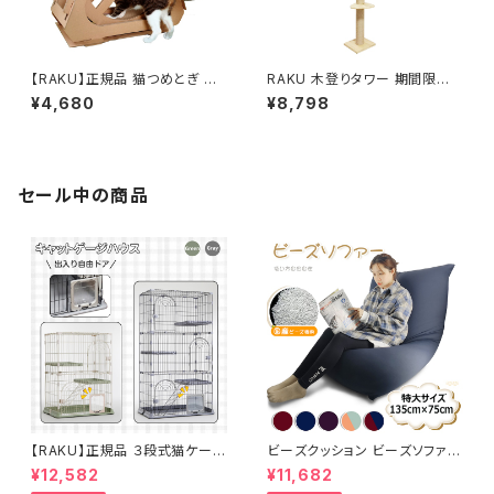
【RAKU】正規品 猫つめとぎ 観
RAKU 木登りタワー 期間限定
覧車 段ボール キャットホイール
宇宙船ハンモック付き シングル
¥4,680
¥8,798
子猫向け 回し車 サイレントホイ
キャットタワー 突っ張り 猫タワ
ール 猫のトレッドミル キャットエ
ー 省スペース 高さ183～208c
クササイズホイール 猫スクラッ
m&209～229cm&230～250
チボード 猫用品 おもちゃ 静音
cm&251～270cm四種類選択
運動不足解消 ストレス解消 日
可 スリム 爪とぎ 全麻縄巻き 麻
セール中の商品
本語説明書
紐 おしゃれ 可愛い デザイン 運
動不足解消 ストレス解消 リラッ
クス 組み立て 設置 組立 簡単
太い支柱 猫ツリー 安定性良い
猫ちゃんタワー キャットポール
猫たわー 多頭飼い ねこ 猫 キャ
ット ネコ タワー ポール ペット用
品 ペットグッズ
【RAKU】正規品 ３段式猫ケージ
ビーズクッション ビーズソファー
ネコハウス 大型 キャットハウス
長方形型 特大サイズ 体にフィッ
¥12,582
¥11,682
多段ゲージ ペットサークル キャ
トするソファ 洗えるソファカバー