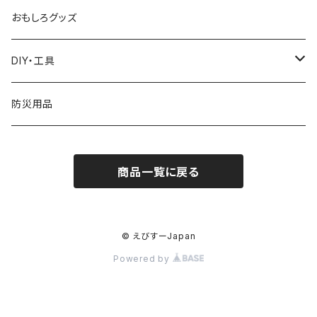
トンネル
掃除機
DIY用品
加湿器
修理工具
帽子
ベビーバス
おもしろグッズ
お風呂用品
作業服
トイレ用品
DIY・工具
椅子
扇風機
バッグ
測定工具
防災用品
手持ち型
物干し
ワンピース
トレーサー
商品一覧に戻る
クリップ型
収納用品
ブラウス
害獣よけ用品
首掛け
キッチン収納
掃除用品
アクセサリー
木材水分計
© えびすーJapan
Powered by
ネックレス
ソープ・シャンプー用ディスペンサー
インテリア
イヤリング