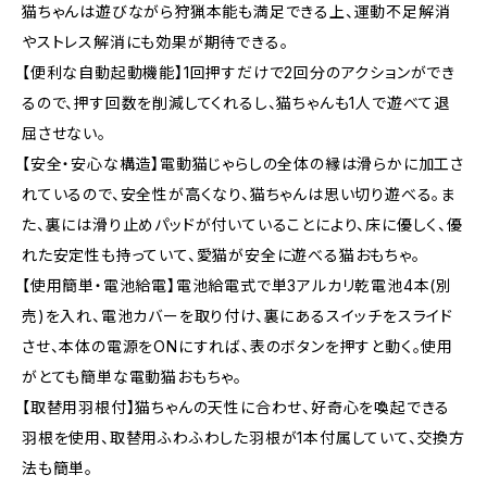
猫ちゃんは遊びながら狩猟本能も満足できる上、運動不足解消
やストレス解消にも効果が期待できる。
【便利な自動起動機能】1回押すだけで2回分のアクションができ
るので、押す回数を削減してくれるし、猫ちゃんも1人で遊べて退
屈させない。
【安全・安心な構造】電動猫じゃらしの全体の縁は滑らかに加工さ
れているので、安全性が高くなり、猫ちゃんは思い切り遊べる。ま
た、裏には滑り止めパッドが付いていることにより、床に優しく、優
れた安定性も持っていて、愛猫が安全に遊べる猫おもちゃ。
【使用簡単・電池給電】電池給電式で単3アルカリ乾電池4本(別
売)を入れ、電池カバーを取り付け、裏にあるスイッチをスライド
させ、本体の電源をONにすれば、表のボタンを押すと動く。使用
がとても簡単な電動猫おもちゃ。
【取替用羽根付】猫ちゃんの天性に合わせ、好奇心を喚起できる
羽根を使用、取替用ふわふわした羽根が1本付属していて、交換方
法も簡単。