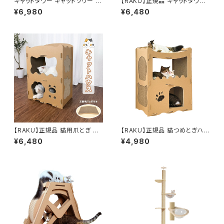
キャットタワー キャットツリー 据
【RAKU】正規品 キャットタワー
え置き 高さ153cm 猫タワー ね
キャットツリー 据え置きキャット
¥6,980
¥6,480
こハウス 登り降りやすい 天然サ
タワー 高さ約118cm 猫タワー
イザル麻 高密度 安定性抜群 多
ねこハウス キャットランド 安定
頭飼い 組立簡単
性抜群 多頭飼い
【RAKU】正規品 猫用爪とぎ トッ
【RAKU】正規品 猫つめとぎハウ
プ爪とぎ１枚贈呈 キャットハウ
ス 段ボールベッド キャットタワ
¥6,480
¥4,980
ス キャットタワー ダンボールハ
ー 多頭飼う 大型猫 二層 組み
ウス 爪とぎ兼ベッド 猫箱 二層
立て式 最高荷重40kg 高密度
組立式 高密度段ボール ストレ
段ボール キャットダンボールハ
ス解消 通気
ウス 収納簡単 通気 エコな素材
猫箱 ストレス解消 猫 ベッド 爪
とぎ (二つ部屋)