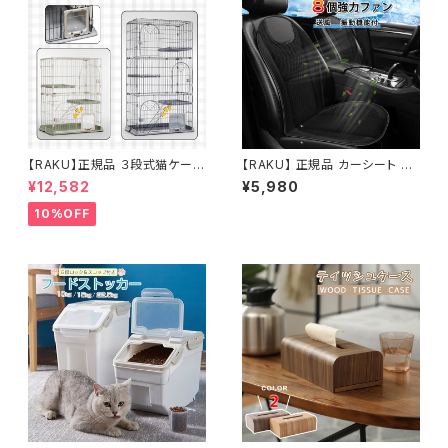
【RAKU】正規品 ３段式猫ケージ
【RAKU】 正規品 カーシート 車
ネコハウス 大型 キャットハウス
シート 振動機能付 8個強力ファ
¥12,582
¥5,980
多段ゲージ ペットサークル キャ
ン スマートシート 冷却 送風 12
ットゲージ 猫ハウス 1段 2段 3
V 運転席&助手席両方対応 座
10%OFF
段組み替え自由 ワイド扉 組立
席用 車 シート クールシート ク
簡単 多頭飼い 脱走防止 おしゃ
ーラー 送風機 空調 クール シガ
れ 猫用 多頭用 161×83*60c
ーソケット シートクッション 車載
m ブラック グリーン ペット用品
クッション エアーカーシート 日
猫用品 大型 送料無料
本語説明書付き 送料無料