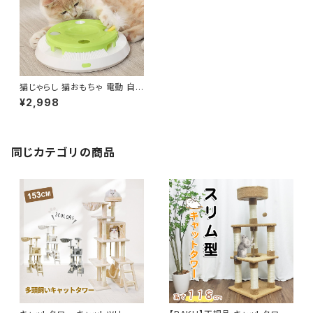
猫じゃらし 猫おもちゃ 電動 自
動 狩猟本能満足 運動不足対策
¥2,998
取替用羽根付 使用簡単 ストレ
ス解消 グリーン 日本語取扱説
明書付
同じカテゴリの商品