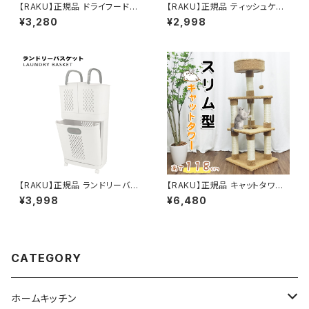
【RAKU】正規品 ドライフードス
【RAKU】正規品 ティッシュケー
トッカー（Lサイズ） ドライフード
ス ティッシュボックス 木製ティッ
¥3,280
¥2,998
ライスストッカー 貯蔵タンク 餌
シュケース 木彫目 ペーパータオ
収納 湿気防止 軽量 丈夫 計量
ルケース スライド式 取り出しや
カップ付き 犬 猫 小動物 鳥 ペッ
すい ダイニング オフィス 寝室
ト 餌入り
リビング おしゃれ ウェットティッ
シュ ケース ペーパーポット ホル
ダー 26.5×14×8.5cm 送料無
料
【RAKU】正規品 ランドリーバス
【RAKU】正規品 キャットタワー
ケット ランドリーラック ランドリ
キャットツリー 据え置きキャット
¥3,998
¥6,480
ースクエアバスケット2段 58L
タワー 高さ約118cm 猫タワー
洗濯かご 洗濯物入れ 脱衣かご
ねこハウス キャットランド 安定
脱衣所 洗濯物 ランドリー ラン
性抜群 多頭飼い
ドリー収納 キャスター付き 収納
おしゃれ シンプル スリム 北欧
CATEGORY
大容量 収納雑貨 インテリア雑
貨 洗える ホワイト 送料無料
ホームキッチン