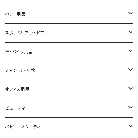
ビーズクッション
ペット用品
ビーズクッション本体
ゲーミングチェア
猫用品
スポーツ・アウトドア
カバー
キャットタワー・ハウス
テーブル
犬用品
テント
車・バイク用品
水飲み器・餌やり器
犬服
座椅子・ソファ
外出用品
野営用品
車用シート
ファション・小物
お風呂用品
餌やり器
キャリーバッグ
野営スタンド
夏用シート
ゴミ箱・ゴミ袋スタンド
お風呂用品
バイク
タイヤチェーン
アクセサリーボックス
オフィス用品
爪とぎ
犬用ベッド・マット・ステップ
カーシート
ピクニックシート
冬用シート
ヘルメット
木製ケース
家電・電気
筋力トレーニング
自転車鍵
化粧鏡
モニターアーム
ビューティー
おもちゃ
化粧品収納箱
フットマッサージャー
アンクルウェイト
テレビ台・スタンド
パンチング
日除け用品
スーツケース
筆入れ
ヘアケア
ベビー・マタニティ