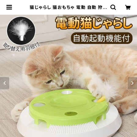
猫じゃらし 猫おもちゃ 電動 自動 狩猟
本能満足 運動不足対策 取替用羽根
付 使用簡単 ストレス解消 グリーン
日本語取扱説明書付 | えびすーJap
an