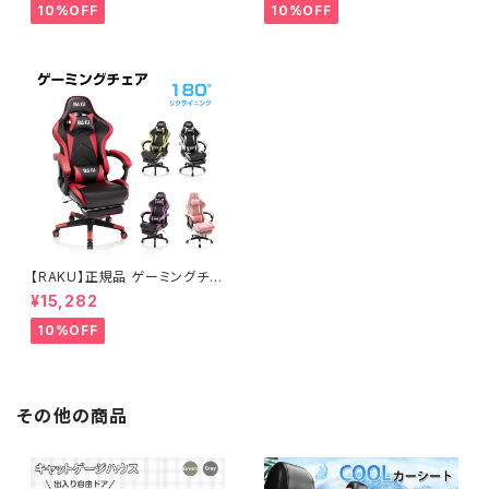
ットゲージ 猫ハウス 1段 2段 3
付き 極小ビーズ もちもち 寝れ
10%OFF
10%OFF
段組み替え自由 ワイド扉 組立
るビーズクッション 人をダメに
簡単 多頭飼い 脱走防止 おしゃ
するソファ クッション ビーズ 座
れ 猫用 多頭用 161×83*60c
布団 ソファーカバー 無地 コット
m ブラック グリーン ペット用品
ン びーずくっしょん ビーズ補充
猫用品 大型 送料無料
可能 リッラクスアイテム 2人掛
け
【RAKU】正規品 ゲーミングチェ
ア オフィスチェア ハイバック マ
¥15,282
ッサージ機能 腰痛対策 リクライ
ニング 高さ調整 オットマン付き
10%OFF
耐荷重200kg 肘掛け 上質なP
Uレザーカバー ロッキング 多機
能 ゲーミング デスクチェア パソ
コンチェア gaming chair レッ
ド/紫/グレー/緑/ピンク 5色可選
その他の商品